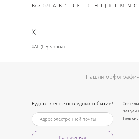
Все
0-9
A
B
C
D
E
F
G
H
I
J
K
L
M
N
O
X
XAL (Германия)
Нашли орфографиче
Будьте в курсе последних событий!
Светиль
Для ули
Трек-си
Подписаться