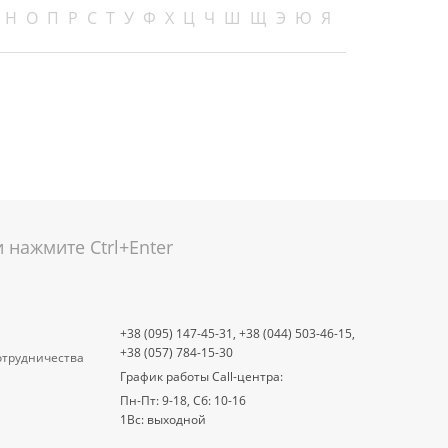
Н
О
П
Р
С
Т
У
Ф
Х
Ц
Ч
Ш
Щ
Э
Ю
Я
нажмите Ctrl+Enter
+38 (095) 147-45-31,
+38 (044) 503-46-15,
+38 (057) 784-15-30
отрудничества
График работы Call-центра:
Пн-Пт: 9-18, Сб: 10-16
1Вс: выходной