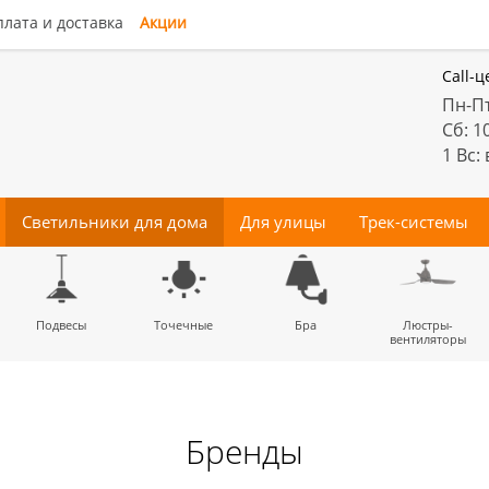
лата и доставка
Акции
Call-ц
Пн-Пт
Сб: 1
1 Вс:
Светильники для дома
Для улицы
Трек-системы
енные
Подвесы
Потолочные
Трековые
Точечные
Тротуарные
Магнитные
Бра
Комплектующие
Прожектора
Люстры-
Декора
светильники
светильники
для трек-систем
вентиляторы
Бренды