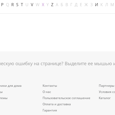
P
Q
R
S
T
U
V
W
X
Y
Z
А
Б
В
Г
Д
Е
Ж
З
И
К
Л
М
скую ошибку на странице? Выделите ее мышью и 
ники для дома
Контакты
Партнеры
цы
О нас
Условия с
стемы
Пользовательское соглашение
Каталог
Оплата и доставка
Гарантия