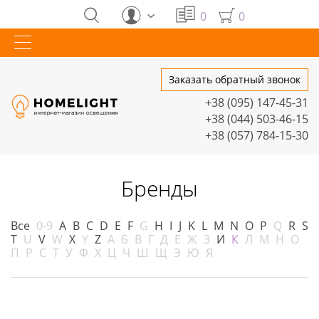
0
0
Заказать обратный звонок
+38 (095) 147-45-31
+38 (044) 503-46-15
+38 (057) 784-15-30
Бренды
Все
0-9
A
B
C
D
E
F
G
H
I
J
K
L
M
N
O
P
Q
R
S
T
U
V
W
X
Y
Z
А
Б
В
Г
Д
Е
Ж
З
И
К
Л
М
Н
О
П
Р
С
Т
У
Ф
Х
Ц
Ч
Ш
Щ
Э
Ю
Я