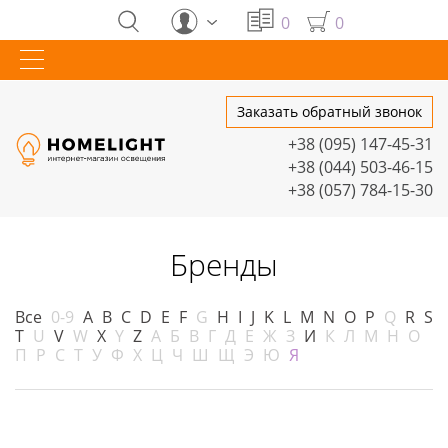
0
0
Заказать обратный звонок
+38 (095) 147-45-31
+38 (044) 503-46-15
+38 (057) 784-15-30
Бренды
Все
0-9
A
B
C
D
E
F
G
H
I
J
K
L
M
N
O
P
Q
R
S
T
U
V
W
X
Y
Z
А
Б
В
Г
Д
Е
Ж
З
И
К
Л
М
Н
О
П
Р
С
Т
У
Ф
Х
Ц
Ч
Ш
Щ
Э
Ю
Я