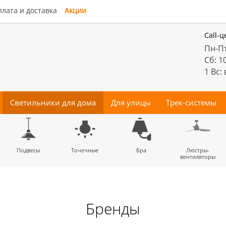
лата и доставка
Акции
Call-ц
Пн-Пт
Сб: 1
1 Вс:
Светильники для дома
Для улицы
Трек-системы
енные
Подвесы
Потолочные
Трековые
Точечные
Тротуарные
Магнитные
Бра
Комплектующие
Прожектора
Люстры-
Декора
светильники
светильники
для трек-систем
вентиляторы
Бренды