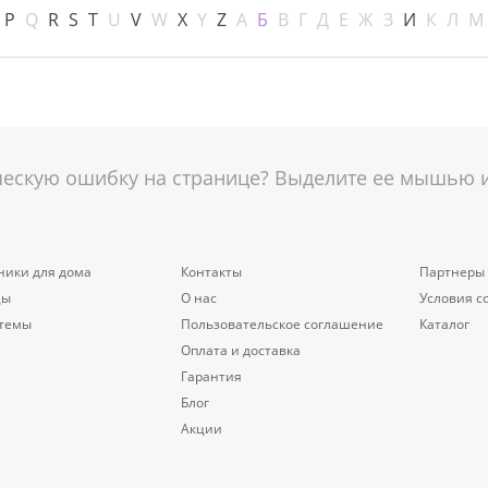
P
Q
R
S
T
U
V
W
X
Y
Z
А
Б
В
Г
Д
Е
Ж
З
И
К
Л
М
скую ошибку на странице? Выделите ее мышью и 
ники для дома
Контакты
Партнеры
цы
О нас
Условия с
стемы
Пользовательское соглашение
Каталог
Оплата и доставка
Гарантия
Блог
Акции