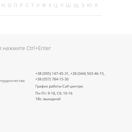
Н
О
П
Р
С
Т
У
Ф
Х
Ц
Ч
Ш
Щ
Э
Ю
Я
нажмите Ctrl+Enter
+38 (095) 147-45-31,
+38 (044) 503-46-15,
+38 (057) 784-15-30
отрудничества
График работы Call-центра:
Пн-Пт: 9-18, Сб: 10-16
1Вс: выходной