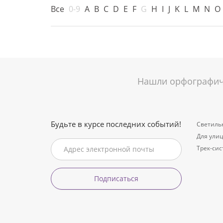
Все
0-9
A
B
C
D
E
F
G
H
I
J
K
L
M
N
O
Нашли орфографиче
Будьте в курсе последних событий!
Светиль
Для ули
Трек-си
Подписаться