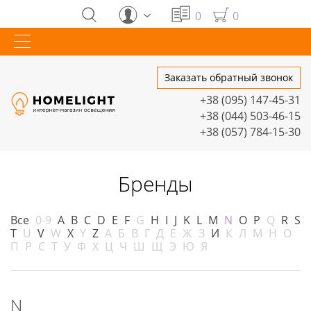
0
0
Заказать обратный звонок
+38 (095) 147-45-31
+38 (044) 503-46-15
+38 (057) 784-15-30
Бренды
Все
0-9
A
B
C
D
E
F
G
H
I
J
K
L
M
N
O
P
Q
R
S
T
U
V
W
X
Y
Z
А
Б
В
Г
Д
Е
Ж
З
И
К
Л
М
Н
О
П
Р
С
Т
У
Ф
Х
Ц
Ч
Ш
Щ
Э
Ю
Я
N