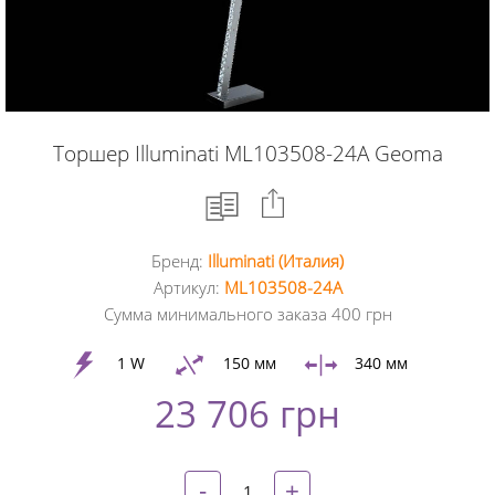
Торшер Illuminati ML103508-24A Geoma
Бренд:
Illuminati (Италия)
Facebook
Артикул:
ML103508-24A
Сумма минимального заказа 400 грн
Google
+
1 W
150 мм
340 мм
23 706 грн
Twitter
Pinterest
-
+