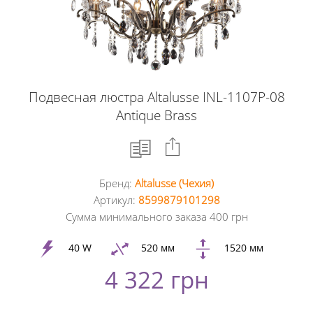
Подвесная люстра Altalusse INL-1107P-08
Antique Brass
Бренд:
Altalusse (Чехия)
Facebook
Артикул:
8599879101298
Сумма минимального заказа 400 грн
Google
+
40 W
520 мм
1520 мм
4 322 грн
Twitter
Pinterest