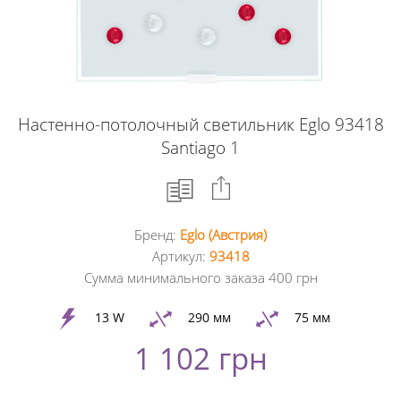
Настенно-потолочный светильник Eglo 93418
Santiago 1
Бренд:
Eglo (Австрия)
Facebook
Артикул:
93418
Сумма минимального заказа 400 грн
Google
+
13 W
290 мм
75 мм
1 102 грн
Twitter
Pinterest