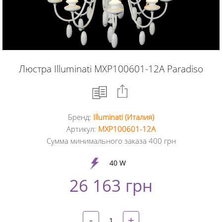
Люстра Illuminati MXP100601-12A Paradiso
Бренд:
Illuminati (Италия)
Facebook
Артикул:
MXP100601-12A
Сумма минимального заказа 400 грн
Google
+
40 W
26 163 грн
Twitter
Pinterest
-
+