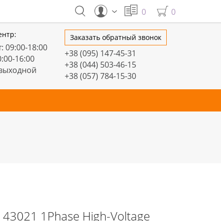
0
0
ентр:
Заказать обратный звонок
: 09:00-18:00
+38 (095) 147-45-31
0:00-16:00
+38 (044) 503-46-15
 выходной
+38 (057) 784-15-30
тивные
Настольные
Торшеры
LED профили
43021 1Phase High-Voltage