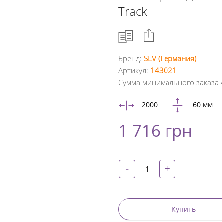
Track
Бренд:
SLV (Германия)
Артикул:
143021
Facebook
Сумма минимального заказа 
Google
2000
60 мм
+
1 716 грн
Twitter
Pinterest
-
+
Купить