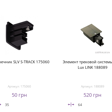
ечник SLV S-TRACK 175060
Элемент трековой системы
Lux LINK 188089
Артикул:
175060
Артикул:
188089
50 грн
520 грн
35
64