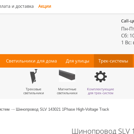
лата и доставка
Акции
Call-ц
Пн-Пт
Сб: 1
1 Вс:
Светильники для дома
Для улицы
Трек-системы
енные
Подвесы
Потолочные
Трековые
Точечные
Тротуарные
Магнитные
Бра
Комплектующие
Прожектора
Люстры-
Декора
светильники
светильники
для трек-систем
вентиляторы
истем
Шинопровод SLV 143021 1Phase High-Voltage Track
Шинопровод SLV 1