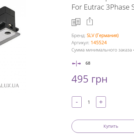
For Eutrac 3Phase 
Бренд:
SLV (Германия)
Артикул:
145524
Facebook
Сумма минимального заказа 
Google
68
+
495 грн
Twitter
Pinterest
-
+
Купить