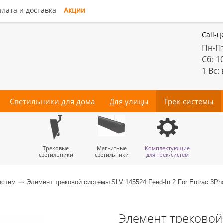
лата и доставка
Акции
Call-ц
Пн-Пт
Сб: 1
1 Вс:
Светильники для дома
Для улицы
Трек-системы
енные
Подвесы
Потолочные
Трековые
Точечные
Тротуарные
Магнитные
Бра
Комплектующие
Прожектора
Люстры-
Декора
светильники
светильники
для трек-систем
вентиляторы
истем
Элемент трековой системы SLV 145524 Feed-In 2 For Eutrac 3Ph
Элемент трековой 