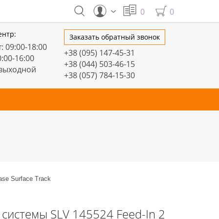
0
0
ентр:
Заказать обратный звонок
: 09:00-18:00
+38 (095) 147-45-31
0:00-16:00
+38 (044) 503-46-15
 выходной
+38 (057) 784-15-30
тивные
Настольные
Торшеры
LED профили
ase Surface Track
системы SLV 145524 Feed-In 2