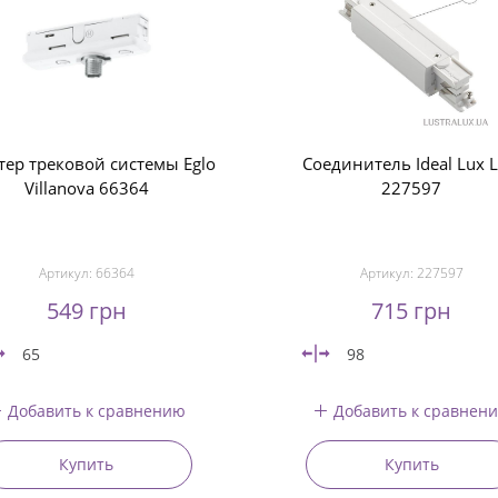
тер трековой системы Eglo
Соединитель Ideal Lux L
Villanova 66364
227597
Артикул:
66364
Артикул:
227597
549 грн
715 грн
65
98
Добавить к сравнению
Добавить к сравнен
Купить
Купить