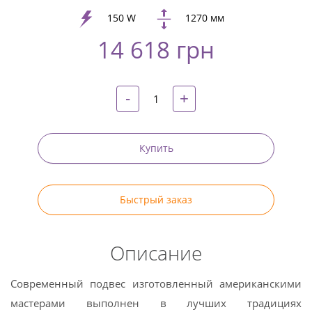
Google
+
150 W
1270 мм
14 618 грн
Twitter
Pinterest
-
+
Купить
Быстрый заказ
Описание
Современный подвес изготовленный американскими
мастерами выполнен в лучших традициях