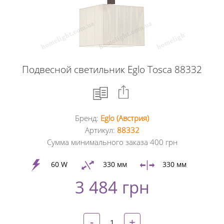
Подвесной светильник Eglo Tosca 88332
Бренд:
Eglo (Австрия)
Facebook
Артикул:
88332
Сумма минимального заказа 400 грн
Google
+
60 W
330 мм
330 мм
3 484 грн
Twitter
Pinterest
-
+