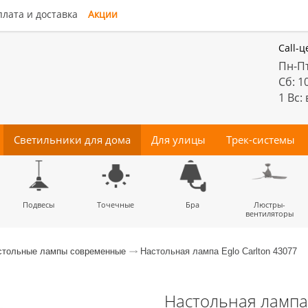
лата и доставка
Акции
Call-ц
Пн-Пт
Сб: 1
1 Вс:
Светильники для дома
Для улицы
Трек-системы
енные
Подвесы
Потолочные
Трековые
Точечные
Тротуарные
Магнитные
Бра
Комплектующие
Прожектора
Люстры-
Декора
светильники
светильники
для трек-систем
вентиляторы
стольные лампы современные
Настольная лампа Eglo Carlton 43077
Настольная лампа 