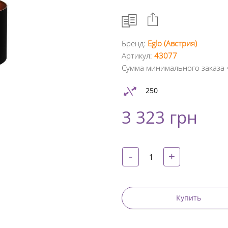
Бренд:
Eglo (Австрия)
Артикул:
43077
Facebook
Сумма минимального заказа 
Google
250
+
3 323 грн
Twitter
Pinterest
-
+
Купить