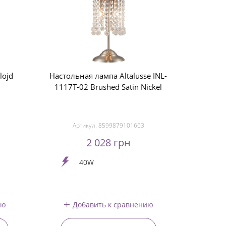
lojd
Настольная лампа Altalusse INL-
1117T-02 Brushed Satin Nickel
Артикул:
8599879101663
2 028 грн
40W
ию
Добавить к сравнению