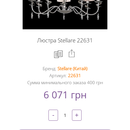
Люстра Stellare 22631
Бренд:
Stellare (Китай)
Facebook
Артикул:
22631
Сумма минимального заказа 400 грн
Google
6 071 грн
+
Twitter
-
+
Pinterest