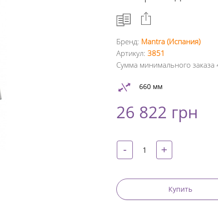
Бренд:
Mantra (Испания)
Артикул:
3851
Facebook
Сумма минимального заказа 
Google
660 мм
+
26 822 грн
Twitter
Pinterest
-
+
Купить