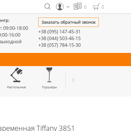
0
0
ентр:
Заказать обратный звонок
: 09:00-18:00
+38 (095) 147-45-31
0:00-16:00
+38 (044) 503-46-15
 выходной
+38 (057) 784-15-30
тивные
Настольные
Торшеры
LED профили
ременная Tiffany 3851