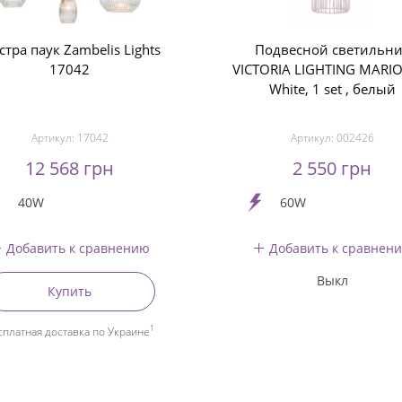
тра паук Zambelis Lights
Подвесной светильн
17042
VICTORIA LIGHTING MARI
White, 1 set , белый
Артикул:
17042
Артикул:
002426
12 568 грн
2 550 грн
40W
60W
Добавить к сравнению
Добавить к сравнен
Выкл
Купить
1
сплатная доставка по Украине