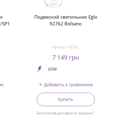
ик
Подвесной светильник Eglo
O/SP1
92762 Bolsano
Артикул:
92762
7 149 грн
60W
ию
Добавить к сравнению
Купить
1
Бесплатная доставка по Украине