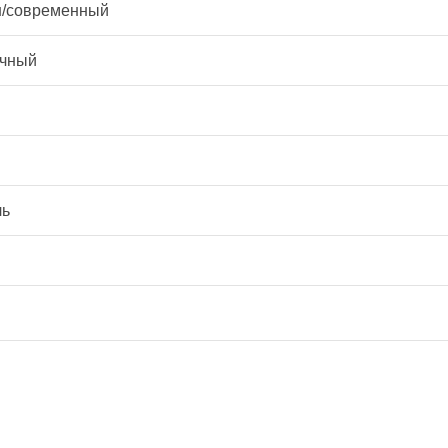
/современный
чный
ль