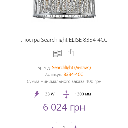
Люстра Searchlight ELISE 8334-4CC
Бренд:
Searchlight (Англия)
Facebook
Артикул:
8334-4CC
Сумма минимального заказа 400 грн
Google
+
33 W
1300 мм
6 024 грн
Twitter
Pinterest
-
+