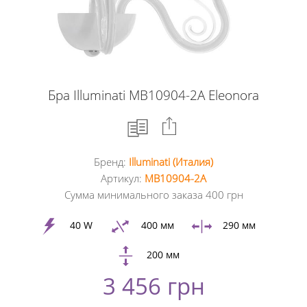
Бра Illuminati MB10904-2A Eleonora
Бренд:
Illuminati (Италия)
Facebook
Артикул:
MB10904-2A
Сумма минимального заказа 400 грн
Google
+
40 W
400 мм
290 мм
200 мм
Twitter
3 456 грн
Pinterest