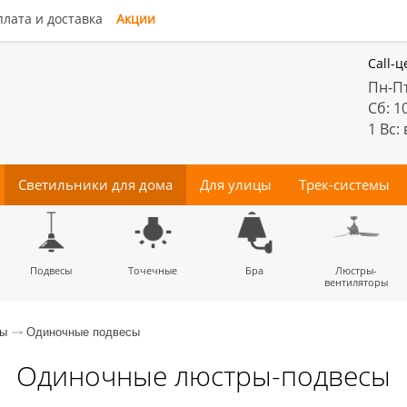
лата и доставка
Акции
Call-ц
Пн-Пт
Сб: 1
1 Вс:
Светильники для дома
Для улицы
Трек-системы
енные
Подвесы
Потолочные
Трековые
Точечные
Тротуарные
Магнитные
Бра
Комплектующие
Прожектора
Люстры-
Декора
светильники
светильники
для трек-систем
вентиляторы
сы
Одиночные подвесы
Одиночные люстры-подвесы