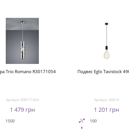
ра Trio Romano R30171054
Подвес Eglo Tavistock 4
Артикул:
R30171054
Артикул:
49074
1 479 грн
1 201 грн
1500
100