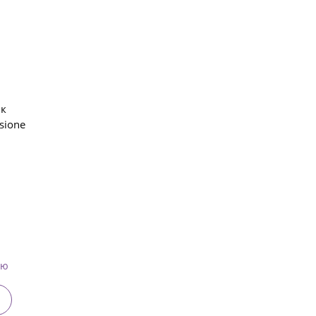
ик
sione
ию