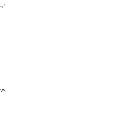
1
не
.VS