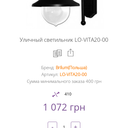
Уличный светильник LO-VITA20-00
Бренд:
Brilum(Польша)
Facebook
Артикул:
LO-VITA20-00
Сумма минимального заказа 400 грн
Google
+
410
1 072 грн
Twitter
Pinterest
-
+