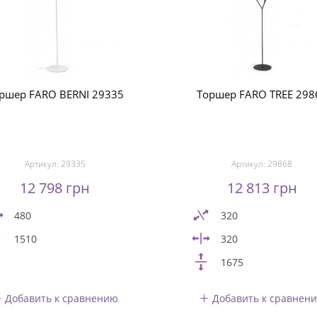
ршер FARO BERNI 29335
Торшер FARO TREE 298
Артикул:
29335
Артикул:
29868
12 798 грн
12 813 грн
480
320
1510
320
1675
Добавить к сравнению
Добавить к сравнен