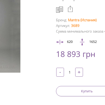
Бренд:
Mantra (Испания)
Артикул:
3689
Facebook
Сумма минимального заказа 
Google
620
1652
+
18 893 грн
Twitter
Pinterest
-
+
Купить