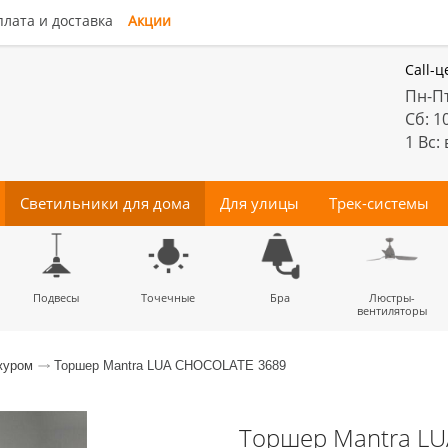
лата и доставка
Акции
Call-ц
Пн-Пт
Сб: 1
1 Вс:
Светильники для дома
Для улицы
Трек-системы
енные
Подвесы
Потолочные
Трековые
Точечные
Тротуарные
Магнитные
Бра
Комплектующие
Прожектора
Люстры-
Декора
светильники
светильники
для трек-систем
вентиляторы
журом
Торшер Mantra LUA CHOCOLATE 3689
Торшер Mantra L