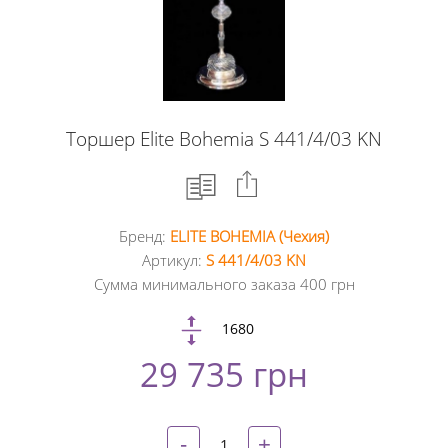
Торшер Elite Bohemia S 441/4/03 KN
Бренд:
ELITE BOHEMIA (Чехия)
Facebook
Артикул:
S 441/4/03 KN
Сумма минимального заказа 400 грн
Google
+
1680
29 735 грн
Twitter
Pinterest
-
+