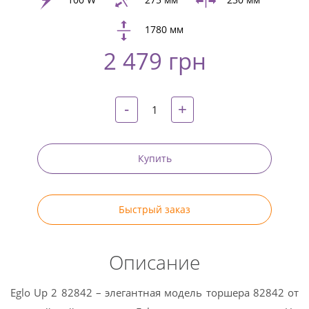
1780 мм
Twitter
2 479 грн
Pinterest
-
+
Купить
Быстрый заказ
Описание
Eglo Up 2 82842 – элегантная модель торшера 82842 от