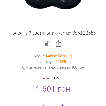
Точечный светильник Kanlux Bord 22555
Бренд:
Kanlux(Польша)
Facebook
Артикул:
22555
Сумма минимального заказа 400 грн
Google
+
179
1 601 грн
Twitter
Pinterest
-
+