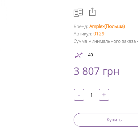
Бренд:
Amplex(Польша)
Артикул:
0129
Facebook
Сумма минимального заказа 
Google
40
+
3 807 грн
Twitter
Pinterest
-
+
Купить