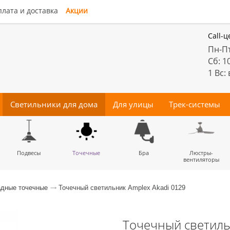
лата и доставка
Акции
Call-ц
Пн-Пт
Сб: 1
1 Вс:
Светильники для дома
Для улицы
Трек-системы
енные
Подвесы
Потолочные
Трековые
Точечные
Тротуарные
Магнитные
Бра
Комплектующие
Прожектора
Люстры-
Декора
светильники
светильники
для трек-систем
вентиляторы
дные точечные
Точечный светильник Amplex Akadi 0129
Точечный светиль