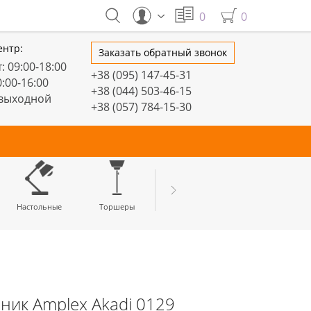
0
0
ентр:
Заказать обратный звонок
: 09:00-18:00
+38 (095) 147-45-31
0:00-16:00
+38 (044) 503-46-15
 выходной
+38 (057) 784-15-30
тивные
Настольные
Торшеры
LED профили
ник Amplex Akadi 0129