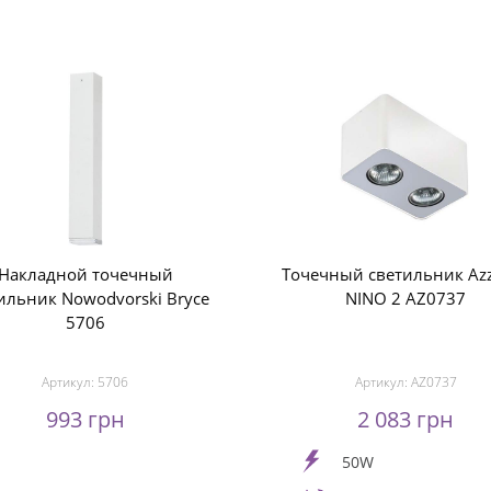
Накладной точечный
Точечный светильник Az
ильник Nowodvorski Bryce
NINO 2 AZ0737
5706
Артикул:
5706
Артикул:
AZ0737
993 грн
2 083 грн
50W