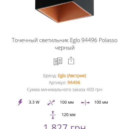
Точечный светильник Eglo 94496 Polasso
черный
Бренд:
Eglo (Австрия)
Facebook
Артикул:
94496
Сумма минимального заказа 400 грн
Google
+
3.3 W
100 мм
100 мм
120 мм
Twitter
1 827 грн
Pinterest