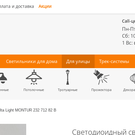
лата и доставка
Акции
Call-ц
Пн-Пт
Сб: 1
1 Вс:
Светильники для дома
Для улицы
Трек-системы
енные
Подвесы
Потолочные
Трековые
Точечные
Тротуарные
Магнитные
Бра
Комплектующие
Прожектора
Люстры-
Декора
светильники
светильники
для трек-систем
вентиляторы
ta Light MONTUR 232 712 82 B
Светодиоидный св