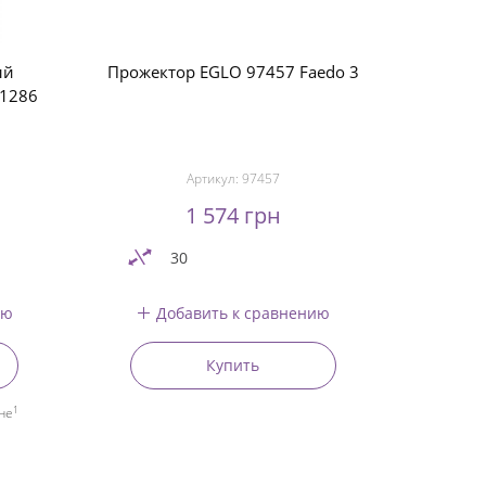
ый
Прожектор EGLO 97457 Faedo 3
71286
Артикул:
97457
1 574 грн
30
ию
Добавить к сравнению
Купить
1
не