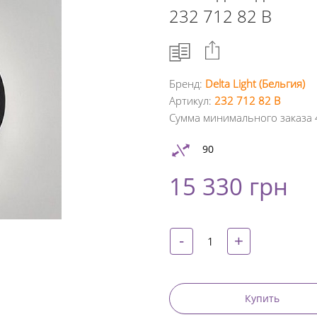
232 712 82 B
Бренд:
Delta Light (Бельгия)
Артикул:
232 712 82 B
Facebook
Сумма минимального заказа 
Google
90
+
15 330 грн
Twitter
Pinterest
-
+
Купить