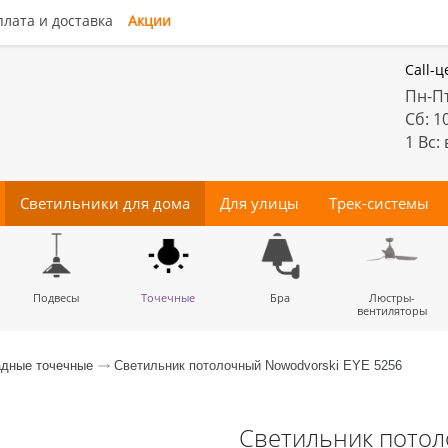
лата и доставка
Акции
Call-ц
Пн-Пт
Сб: 1
1 Вс:
Светильники для дома
Для улицы
Трек-системы
енные
Подвесы
Потолочные
Трековые
Точечные
Тротуарные
Магнитные
Бра
Комплектующие
Прожектора
Люстры-
Декора
светильники
светильники
для трек-систем
вентиляторы
дные точечные
Светильник потолочный Nowodvorski EYE 5256
Светильник потол