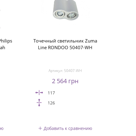
ilips
Точечный светильник Zuma
eah
Line RONDOO 50407-WH
Артикул:
50407-WH
2 564 грн
117
126
ию
Добавить к сравнению