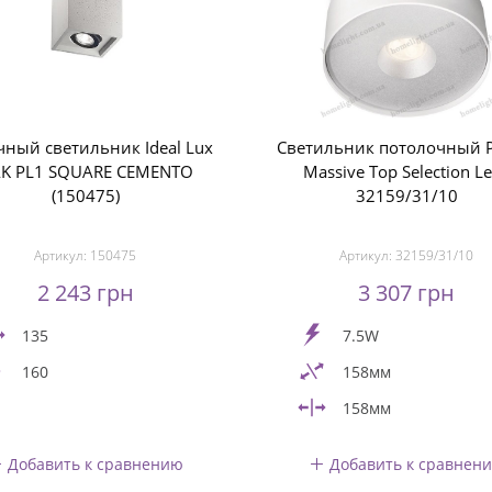
чный светильник Ideal Lux
Светильник потолочный Ph
K PL1 SQUARE CEMENTO
Massive Top Selection L
(150475)
32159/31/10
Артикул:
150475
Артикул:
32159/31/10
2 243 грн
3 307 грн
135
7.5W
160
158мм
158мм
Добавить к сравнению
Добавить к сравнен