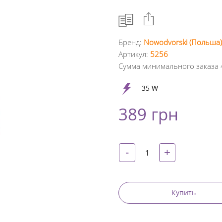
Бренд:
Nowodvorski (Польша)
Артикул:
5256
Facebook
Сумма минимального заказа 
Google
35 W
+
389 грн
Twitter
Pinterest
-
+
Купить