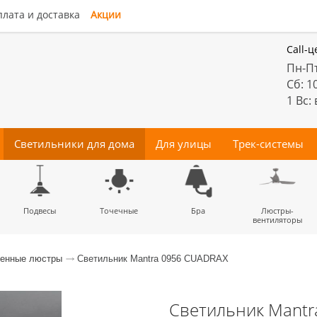
лата и доставка
Акции
Call-ц
Пн-Пт
Сб: 1
1 Вс:
Светильники для дома
Для улицы
Трек-системы
енные
Подвесы
Потолочные
Трековые
Точечные
Тротуарные
Магнитные
Бра
Комплектующие
Прожектора
Люстры-
Декора
светильники
светильники
для трек-систем
вентиляторы
енные люстры
Светильник Mantra 0956 CUADRAX
Светильник Mantr