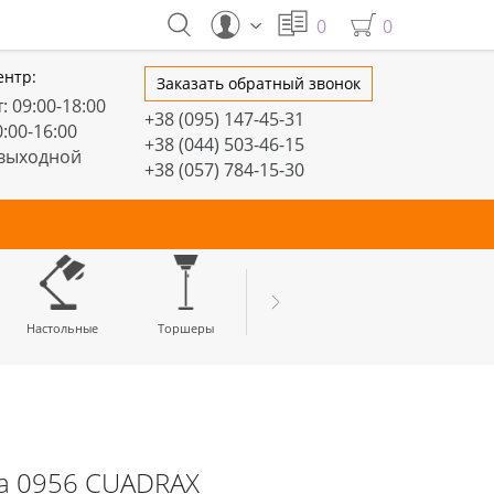
0
0
ентр:
Заказать обратный звонок
: 09:00-18:00
+38 (095) 147-45-31
0:00-16:00
+38 (044) 503-46-15
 выходной
+38 (057) 784-15-30
тивные
Настольные
Торшеры
LED профили
a 0956 CUADRAX