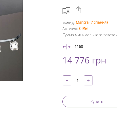
Бренд:
Mantra (Испания)
Артикул:
0956
Facebook
Сумма минимального заказа 
Google
1160
+
14 776 грн
Twitter
Pinterest
-
+
Купить