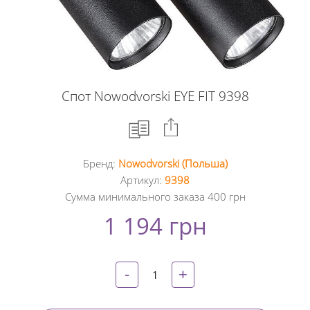
Спот Nowodvorski EYE FIT 9398
Бренд:
Nowodvorski (Польша)
Facebook
Артикул:
9398
Сумма минимального заказа 400 грн
Google
1 194 грн
+
Twitter
-
+
Pinterest