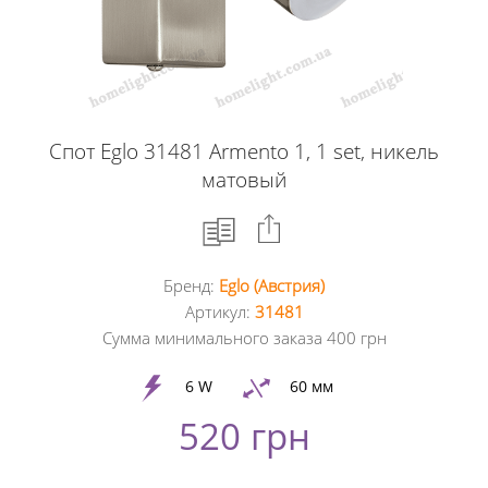
Спот Eglo 31481 Armento 1, 1 set, никель
матовый
Бренд:
Eglo (Австрия)
Facebook
Артикул:
31481
Сумма минимального заказа 400 грн
Google
+
6 W
60 мм
520 грн
Twitter
Pinterest