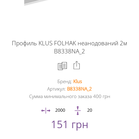
Профиль KLUS FOLHAK неанодований 2м
B8338NA_2
Бренд:
Klus
Facebook
Артикул:
B8338NA_2
Сумма минимального заказа 400 грн
Google
+
2000
20
151 грн
Twitter
Pinterest