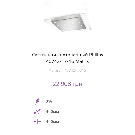
Светильник потолочный Philips
40742/17/16 Matrix
Артикул:
40742/17/16
22 908 грн
2W
460мм
460мм