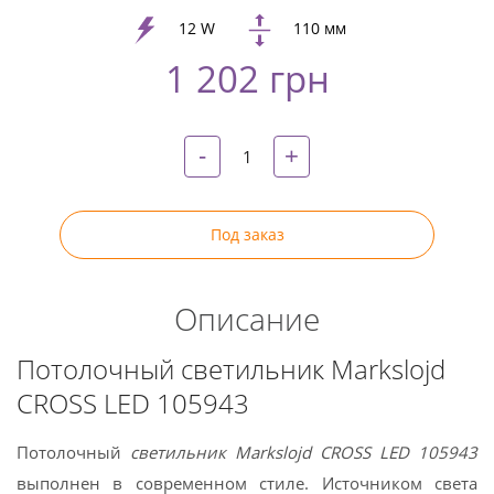
Google
+
12 W
110 мм
1 202 грн
Twitter
Pinterest
-
+
Под заказ
Описание
Потолочный светильник Markslojd
CROSS LED 105943
Потолочный
светильник Markslojd CROSS LED 105943
выполнен в современном стиле. Источником света