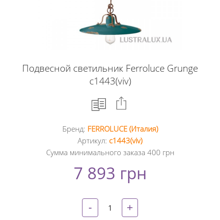
Подвесной светильник Ferroluce Grunge
c1443(viv)
Бренд:
FERROLUCE (Италия)
Facebook
Артикул:
c1443(viv)
Сумма минимального заказа 400 грн
Google
7 893 грн
+
Twitter
-
+
Pinterest