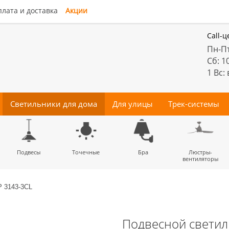
лата и доставка
Акции
Call-ц
Пн-Пт
Сб: 1
1 Вс:
Светильники для дома
Для улицы
Трек-системы
енные
Подвесы
Потолочные
Трековые
Точечные
Тротуарные
Магнитные
Бра
Комплектующие
Прожектора
Люстры-
Декора
светильники
светильники
для трек-систем
вентиляторы
P 3143-3CL
Подвесной светил