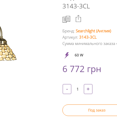
3143-3CL
Бренд:
Searchlight (Англия)
Артикул:
3143-3CL
Facebook
Сумма минимального заказа 
Google
60 W
+
6 772 грн
Twitter
Pinterest
-
+
Под заказ