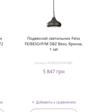
ик
Подвесной светильник Feiss
72
FE/BESO/P/M DBZ Beso, бронза,
1 set
Артикул:
FE/BESO/P/M DBZ
5 847 грн
ию
Добавить к сравнению