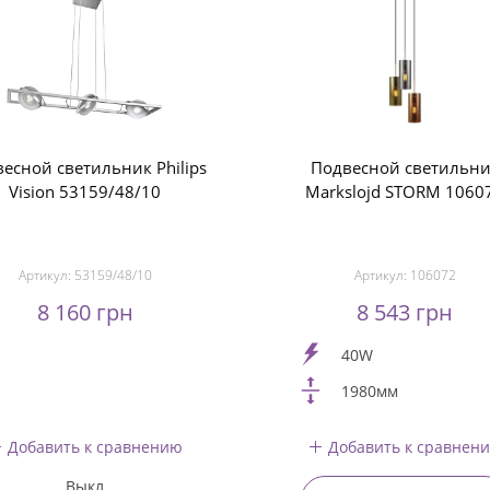
есной светильник Philips
Подвесной светильн
Vision 53159/48/10
Markslojd STORM 1060
Артикул:
53159/48/10
Артикул:
106072
8 160 грн
8 543 грн
40W
1980мм
Добавить к сравнению
Добавить к сравнен
Выкл