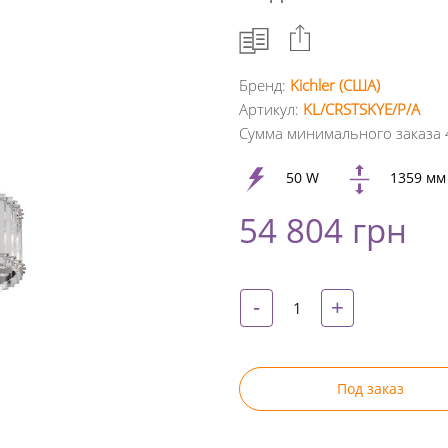
Бренд:
Kichler (США)
Артикул:
KL/CRSTSKYE/P/A
Facebook
Сумма минимального заказа 
Google
50 W
1359 мм
+
54 804 грн
Twitter
Pinterest
-
+
Под заказ