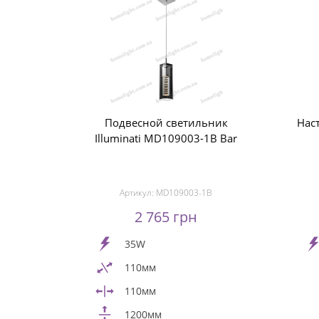
Подвесной светильник
Нас
Illuminati MD109003-1B Bar
Артикул:
MD109003-1B
2 765 грн
35W
110мм
110мм
1200мм