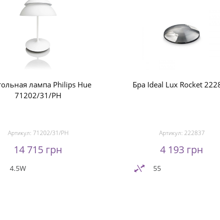
тольная лампа Philips Hue
Бра Ideal Lux Rocket 22
71202/31/PH
Артикул:
71202/31/PH
Артикул:
222837
14 715 грн
4 193 грн
4.5W
55