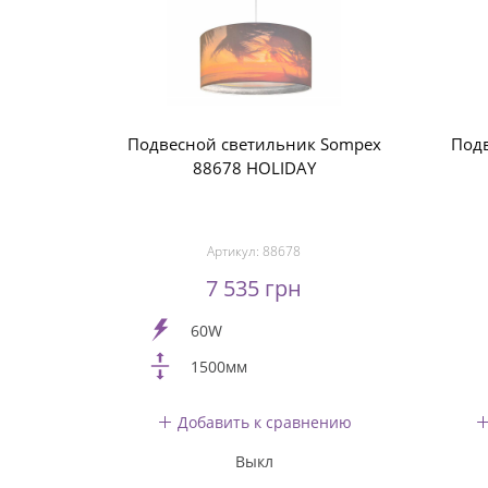
Подвесной светильник Sompex
Подв
88678 HOLIDAY
Артикул:
88678
7 535 грн
60W
1500мм
Добавить к сравнению
Выкл