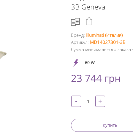
3B Geneva
Бренд:
Illuminati (Италия)
Артикул:
MD14027301-3B
Facebook
Сумма минимального заказа 
Google
60 W
+
23 744 грн
Twitter
Pinterest
-
+
Купить