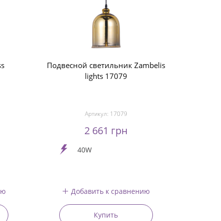
ss
Подвесной светильник Zambelis
lights 17079
Артикул:
17079
2 661 грн
40W
ию
Добавить к сравнению
Купить