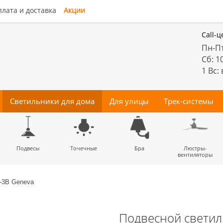
лата и доставка
Акции
Call-ц
Пн-Пт
Сб: 1
1 Вс:
Светильники для дома
Для улицы
Трек-системы
енные
Подвесы
Потолочные
Трековые
Точечные
Тротуарные
Магнитные
Бра
Комплектующие
Прожектора
Люстры-
Декора
светильники
светильники
для трек-систем
вентиляторы
1-3B Geneva
Подвесной светиль