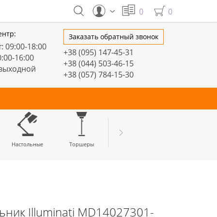
0
0
ентр:
Заказать обратный звонок
: 09:00-18:00
+38 (095) 147-45-31
0:00-16:00
+38 (044) 503-46-15
 выходной
+38 (057) 784-15-30
тивные
Настольные
Торшеры
LED профили
ник Illuminati MD14027301-