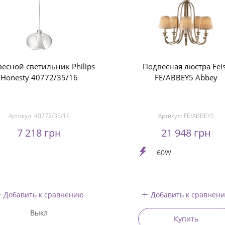
есной светильник Philips
Подвесная люстра Fei
Honesty 40772/35/16
FE/ABBEY5 Abbey
Артикул:
40772/35/16
Артикул:
FE/ABBEY5
7 218 грн
21 948 грн
60W
Добавить к сравнению
Добавить к сравнен
Выкл
Купить