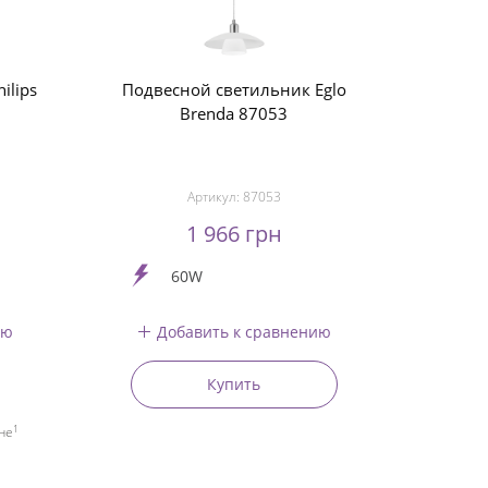
ilips
Подвесной светильник Eglo
Brenda 87053
Артикул:
87053
1 966 грн
60W
ию
Добавить к сравнению
Купить
1
не