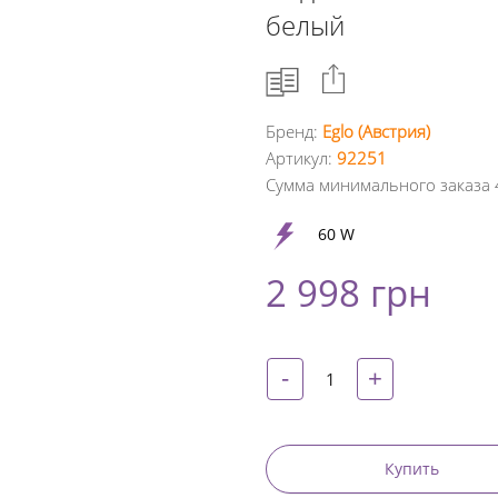
белый
Бренд:
Eglo (Австрия)
Артикул:
92251
Facebook
Сумма минимального заказа 
Google
60 W
+
2 998 грн
Twitter
Pinterest
-
+
Купить