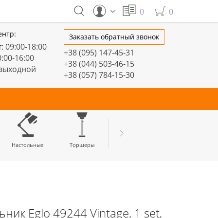
0
0
ентр:
Заказать обратный звонок
: 09:00-18:00
+38 (095) 147-45-31
0:00-16:00
+38 (044) 503-46-15
 выходной
+38 (057) 784-15-30
тивные
Настольные
Торшеры
LED профили
ик Eglo 49244 Vintage, 1 set,