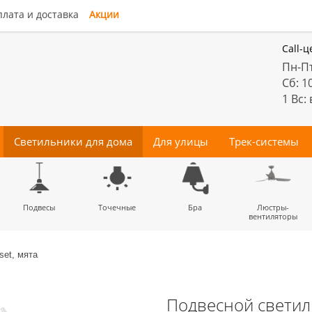
лата и доставка
Акции
Call-ц
Пн-Пт
Сб: 1
1 Вс:
Светильники для дома
Для улицы
Трек-системы
енные
Подвесы
Потолочные
Трековые
Точечные
Тротуарные
Магнитные
Бра
Комплектующие
Прожектора
Люстры-
Декора
светильники
светильники
для трек-систем
вентиляторы
set, мята
Подвесной светильн