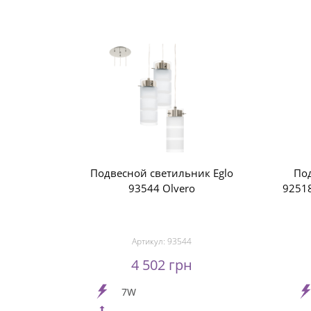
Подвесной светильник Eglo
Под
93544 Olvero
92518
Артикул:
93544
4 502 грн
7W