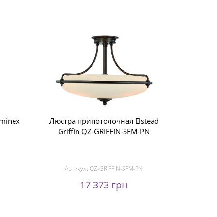
minex
Люстра припотолочная Elstead
Griffin QZ-GRIFFIN-SFM-PN
Артикул:
QZ-GRIFFIN-SFM-PN
17 373 грн