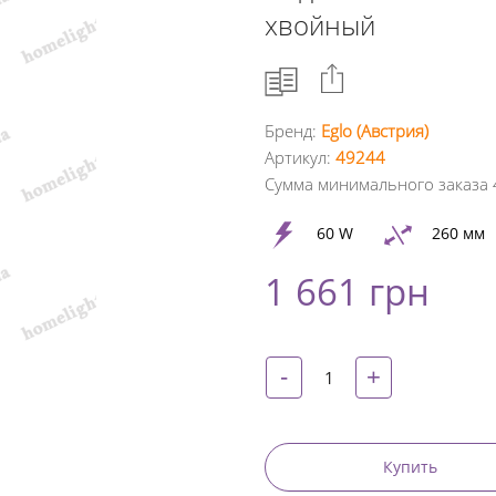
хвойный
Бренд:
Eglo (Австрия)
Артикул:
49244
Facebook
Сумма минимального заказа 
Google
60 W
260 мм
+
1 661 грн
Twitter
Pinterest
-
+
Купить