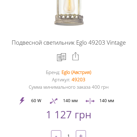
Подвесной светильник Eglo 49203 Vintage
Бренд:
Eglo (Австрия)
Facebook
Артикул:
49203
Сумма минимального заказа 400 грн
Google
+
60 W
140 мм
140 мм
1 127 грн
Twitter
Pinterest
-
+