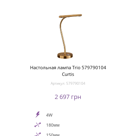
Настольная лампа Trio 579790104
Curtis
Артикул:
579790104
2 697 грн
4W
180мм
150мм