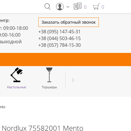
0
0
ентр:
Заказать обратный звонок
: 09:00-18:00
+38 (095) 147-45-31
0:00-16:00
+38 (044) 503-46-15
 выходной
+38 (057) 784-15-30
тивные
Настольные
Торшеры
LED профили
nto
 Nordlux 75582001 Mento