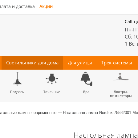
лата и доставка
Акции
Call-ц
Пн-Пт
Сб: 1
1 Вс:
Светильники для дома
Для улицы
Трек-системы
енные
Подвесы
Потолочные
Трековые
Точечные
Тротуарные
Магнитные
Бра
Комплектующие
Прожектора
Люстры-
Декора
светильники
светильники
для трек-систем
вентиляторы
стольные лампы современные
Настольная лампа Nordlux 75582001 Me
Настольная лампа