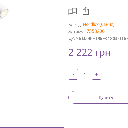
Бренд:
Nordlux (Дания)
Артикул:
75582001
Facebook
Сумма минимального заказа 
Google
2 222 грн
+
Twitter
-
+
Pinterest
Купить