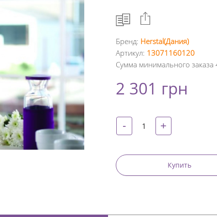
Бренд:
Herstal(Дания)
Артикул:
13071160120
Facebook
Сумма минимального заказа 
Google
2 301 грн
+
Twitter
-
+
Pinterest
Купить