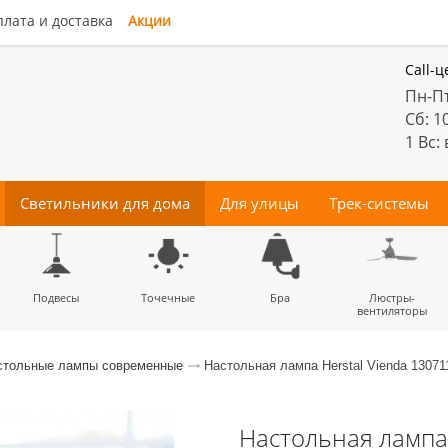
лата и доставка
Акции
Call-ц
Пн-Пт
Сб: 1
1 Вс:
Светильники для дома
Для улицы
Трек-системы
енные
Подвесы
Потолочные
Трековые
Точечные
Тротуарные
Магнитные
Бра
Комплектующие
Прожектора
Люстры-
Декора
светильники
светильники
для трек-систем
вентиляторы
стольные лампы современные
Настольная лампа Herstal Vienda 13071
Настольная лампа