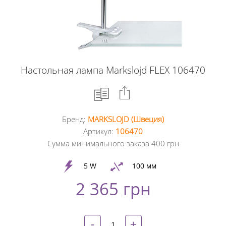
Настольная лампа Markslojd FLEX 106470
Бренд:
MARKSLOJD (Швеция)
Facebook
Артикул:
106470
Сумма минимального заказа 400 грн
Google
+
5 W
100 мм
2 365 грн
Twitter
Pinterest
-
+