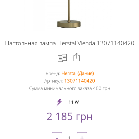
Настольная лампа Herstal Vienda 13071140420
Бренд:
Herstal (Дания)
Facebook
Артикул:
13071140420
Сумма минимального заказа 400 грн
Google
+
11 W
2 185 грн
Twitter
Pinterest
-
+