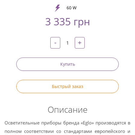
Google
+
60 W
3 335 грн
Twitter
Pinterest
-
+
Купить
Быстрый заказ
Описание
Осветительные приборы бренда «Eglo» производятся в
полном соответствии со стандартами европейского и