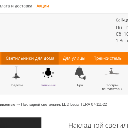
лата и доставка
Акции
Call-ц
Пн-Пт
Сб: 1
1 Вс:
Светильники для дома
Для улицы
Трек-системы
енные
Подвесы
Потолочные
Трековые
Точечные
Тротуарные
Магнитные
Бра
Комплектующие
Прожектора
Люстры-
Декора
светильники
светильники
для трек-систем
вентиляторы
аиваемые
Накладной светильник LED Ledix TERA 07-111-22
Накладной светиль