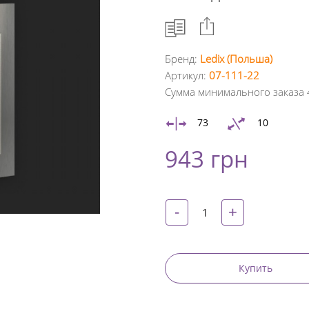
Бренд:
Ledix (Польша)
Артикул:
07-111-22
Facebook
Сумма минимального заказа 
Google
73
10
+
943 грн
Twitter
Pinterest
-
+
Купить