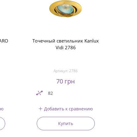
FARO
Точечный светильник Kanlux
Vidi 2786
Артикул:
2786
70 грн
82
ию
Добавить к сравнению
Купить