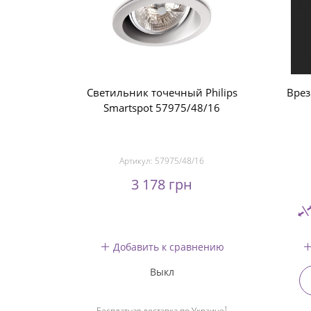
Светильник точечный Philips
Врез
Smartspot 57975/48/16
Артикул:
57975/48/16
3 178 грн
Добавить к сравнению
Выкл
1
Бесплатная доставка по Украине