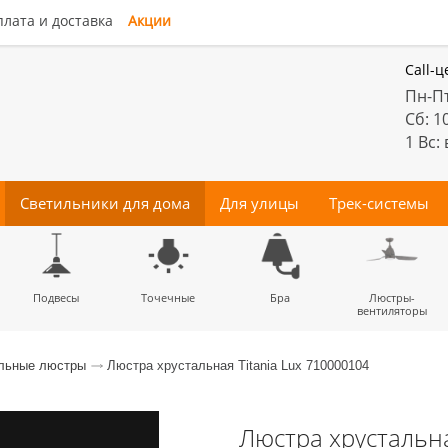
лата и доставка
Акции
Call-ц
Пн-Пт
Сб: 1
1 Вс:
Светильники для дома
Для улицы
Трек-системы
енные
Подвесы
Потолочные
Трековые
Точечные
Тротуарные
Магнитные
Бра
Комплектующие
Прожектора
Люстры-
Декора
светильники
светильники
для трек-систем
вентиляторы
льные люстры
Люстра хрустальная Titania Lux 710000104
Люстра хрустальна