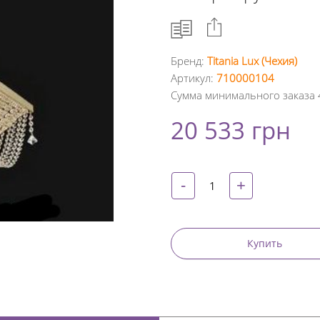
Бренд:
Titania Lux (Чехия)
Артикул:
710000104
Facebook
Сумма минимального заказа 
Google
20 533 грн
+
Twitter
-
+
Pinterest
Купить