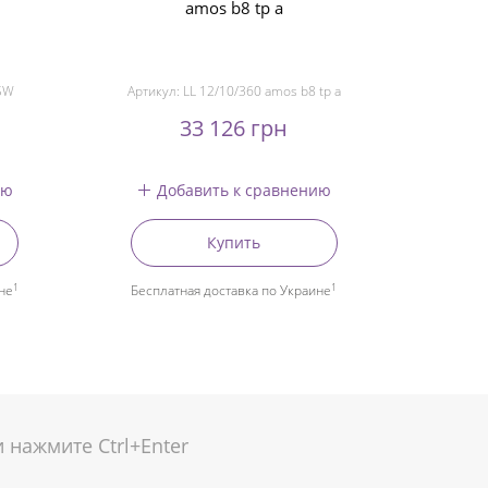
amos b8 tp a
SW
Артикул:
LL 12/10/360 amos b8 tp a
33 126 грн
ию
Добавить к сравнению
Купить
1
1
не
Бесплатная доставка по Украине
нажмите Ctrl+Enter