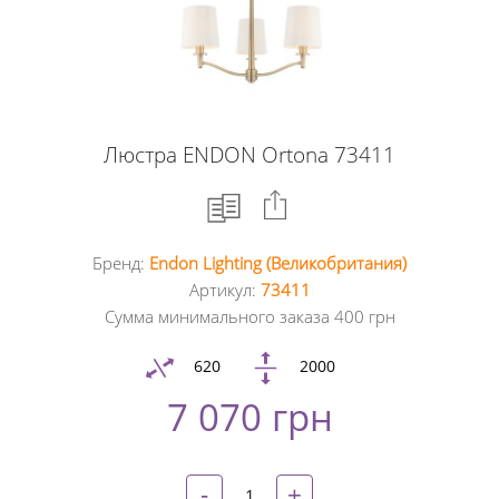
Люстра ENDON Ortona 73411
Бренд:
Endon Lighting (Великобритания)
Facebook
Артикул:
73411
Сумма минимального заказа 400 грн
Google
+
620
2000
7 070 грн
Twitter
Pinterest
-
+