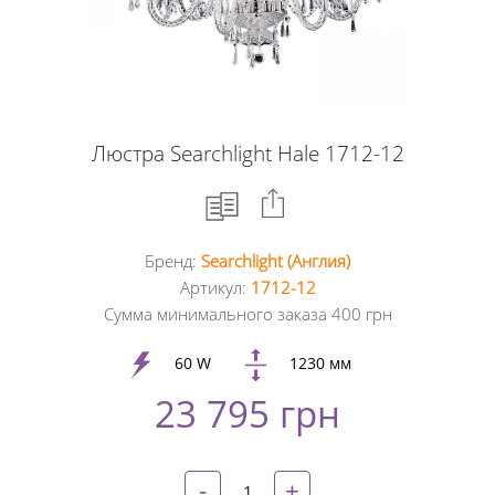
Люстра Searchlight Hale 1712-12
Бренд:
Searchlight (Англия)
Facebook
Артикул:
1712-12
Сумма минимального заказа 400 грн
Google
+
60 W
1230 мм
23 795 грн
Twitter
Pinterest
-
+